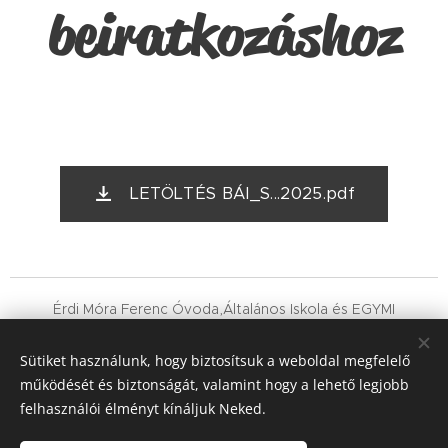
beiratkozáshoz
LETÖLTÉS BÁI_S...2025.pdf
Érdi Móra Ferenc Óvoda,Általános Iskola és EGYMI
OM : 038540
Érd, Holló tér 1.
Sütiket használunk, hogy biztosítsuk a weboldal megfelelő
működését és biztonságát, valamint hogy a lehető legjobb
06-23-365-483
felhasználói élményt kínáljuk Neked.
Hóangyal Alapítvány
18713910-1-13