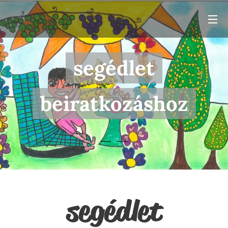
segédlet
beiratkozáshoz
segédlet