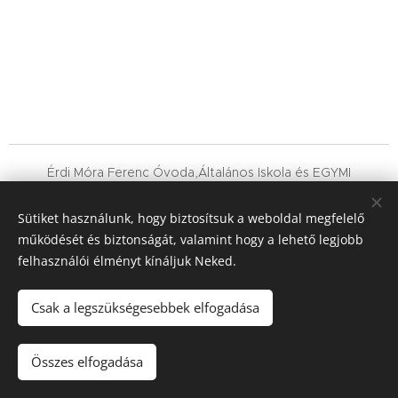
Érdi Móra Ferenc Óvoda,Általános Iskola és EGYMI
OM : 038540
Érd, Holló tér 1.
Sütiket használunk, hogy biztosítsuk a weboldal megfelelő
működését és biztonságát, valamint hogy a lehető legjobb
06-23-365-483
felhasználói élményt kínáljuk Neked.
Hóangyal Alapítvány
18713910-1-13
Csak a legszükségesebbek elfogadása
Összes elfogadása
Sütik