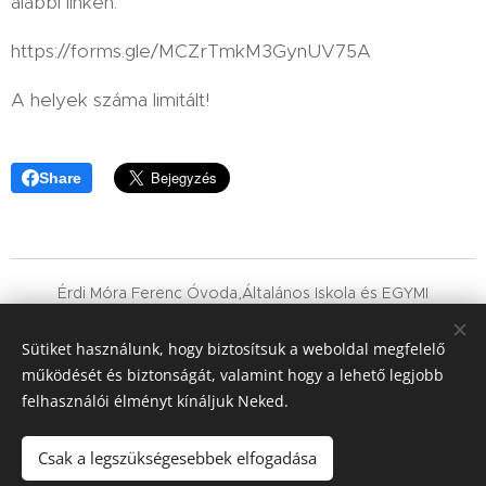
alábbi linken:
https://forms.gle/MCZrTmkM3GynUV75A
A helyek száma limitált!
Share
Érdi Móra Ferenc Óvoda,Általános Iskola és EGYMI
OM : 038540
Érd, Holló tér 1.
Sütiket használunk, hogy biztosítsuk a weboldal megfelelő
működését és biztonságát, valamint hogy a lehető legjobb
06-23-365-483
felhasználói élményt kínáljuk Neked.
Hóangyal Alapítvány
18713910-1-13
Csak a legszükségesebbek elfogadása