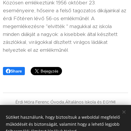
Közösen emlékeztünk 1956 október 23.
eseményeire, hőseire a felső tagozatos dikájainkal az
érdi Főtéren lévő 56-os emlékműnél. A
megemlékezésre "elvitték " magukkal az iskola
minden diákját a nagyok: a kisebbek által készített
zászlókkal, virágokkal díszített virágos ládákat
helyeztek el az emlékműnél.
Share
Érdi Móra Ferenc Óvoda,Általános Iskola és EGYMI
OM : 038540
Érd, Holló tér 1.
Sütiket használunk, hogy biztosítsuk a weboldal megfelelő
működését és biztonságát, valamint hogy a lehető legjobb
06-23-365-483