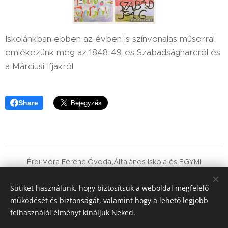
Iskolánkban ebben az évben is színvonalas műsorral
emlékezünk meg az 1848-49-es Szabadságharcról és
a Márciusi Ifjakról
Share
Érdi Móra Ferenc Óvoda,Általános Iskola és EGYMI
OM : 038540
Érd, Holló tér 1.
Sütiket használunk, hogy biztosítsuk a weboldal megfelelő
működését és biztonságát, valamint hogy a lehető legjobb
06-23-365-483
felhasználói élményt kínáljuk Neked.
Hóangyal Alapítvány