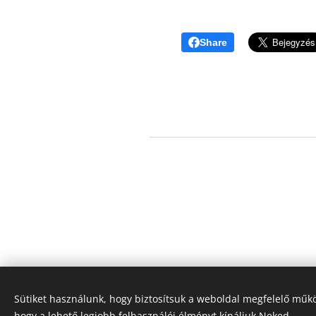
Share
Sütiket használunk, hogy biztosítsuk a weboldal megfelelő műkö
hogy a lehető legjobb felhasználói élményt kínáljuk Neked.