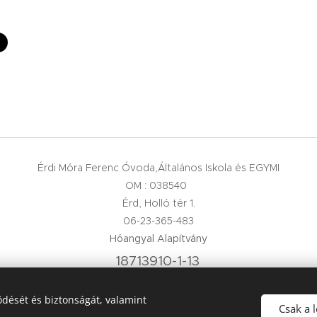
Érdi Móra Ferenc Óvoda,Általános Iskola és EGYMI
OM : 038540
Érd, Holló tér 1.
06-23-365-483
Hóangyal Alapítvány
18713910-1-13
dését és biztonságát, valamint
Csak a 