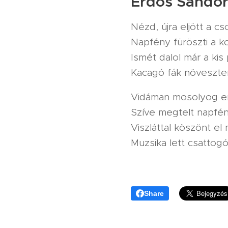
Erdős Sándor
Nézd, újra eljött a cs
Napfény füröszti a k
Ismét dalol már a kis 
Kacagó fák növeszte
Vidáman mosolyog er
Szíve megtelt napfénn
Viszláttal köszönt el
Muzsika lett csattog
Share