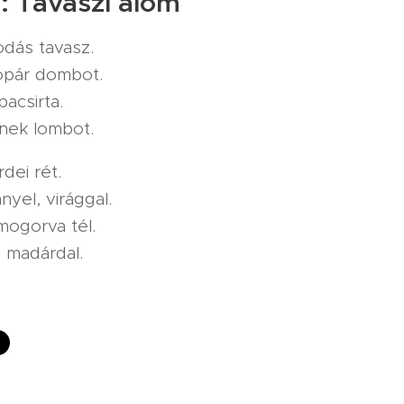
: Tavaszi álom
odás tavasz.
opár dombot.
pacsirta.
nek lombot.
dei rét.
yel, virággal.
 mogorva tél.
ó madárdal.