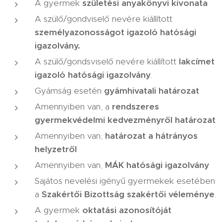
A gyermek
születési anyakönyvi kivonata
A szülő/gondviselő nevére kiállított
személyazonosságot igazoló hatósági
igazolvány.
A szülő/gondsviselő nevére kiállított
lakcímet
igazoló hatósági igazolvány
.
Gyámság esetén
gyámhivatali határozat
Amennyiben van, a
rendszeres
gyermekvédelmi kedvezményről határozat
Amennyiben van,
határozat a hátrányos
helyzetről
Amennyiben van,
MÁK hatósági igazolvány
Sajátos nevelési igényű gyermekek esetében
a
Szakértői Bizottság szakértői véleménye
.
A gyermek
oktatási azonosítóját