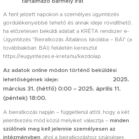
tartalmazó bármely irat
A fent jelzett napokon a személyes ügyintézés
gördülékenyebbé tehető és annak ideje rövidíthető,
ha előzetesen beküldi adatait a KRÉTA rendszer e-
Ügyintézés "Beiratkozás Általános Iskolába – BÁI" (a
továbbiakban: BÁI) felületén keresztül:
https://eugyintezes.e-kreta.hu/kezdolap
Az adatok online módon történő beküldési
2025.
lehetőségének ideje:
március 31. (hétfő) 0:00 – 2025. április 11.
(péntek) 18:00
.
A beiratkozás napján – függetlenül attól, hogy a két
jelentkezési mód közül melyiket választja –
minden
szülőnek meg kell jelennie személyesen az
intézményben
, ahol a beiratkozáshoz szükséges