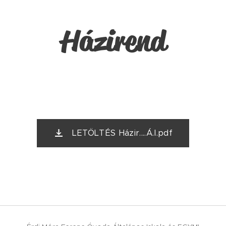
Házirend
LETÖLTÉS Házir....Á.I.pdf